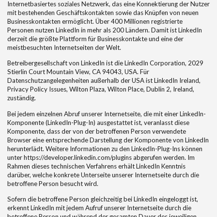
Internetbasiertes soziales Netzwerk, das eine Konnektierung der Nutzer
mit bestehenden Geschäftskontakten sowie das Knüpfen von neuen
Businesskontakten ermöglicht. Über 400 Millionen registrierte
Personen nutzen LinkedIn in mehr als 200 Ländern. Damit ist LinkedIn
derzeit die größte Plattform für Businesskontakte und eine der
meistbesuchten Internetseiten der Welt.
Betreibergesellschaft von LinkedIn ist die LinkedIn Corporation, 2029
Stierlin Court Mountain View, CA 94043, USA. Für
Datenschutzangelegenheiten außerhalb der USA ist LinkedIn Ireland,
Privacy Policy Issues, Wilton Plaza, Wilton Place, Dublin 2, Ireland,
zuständig.
Bei jedem einzelnen Abruf unserer Internetseite, die mit einer LinkedIn-
Komponente (LinkedIn-Plug-In) ausgestattet ist, veranlasst diese
Komponente, dass der von der betroffenen Person verwendete
Browser eine entsprechende Darstellung der Komponente von LinkedIn
herunterlädt. Weitere Informationen zu den LinkedIn-Plug-Ins können
unter https://developer.linkedin.com/plugins abgerufen werden. Im
Rahmen dieses technischen Verfahrens erhält LinkedIn Kenntnis
darüber, welche konkrete Unterseite unserer Internetseite durch die
betroffene Person besucht wird.
Sofern die betroffene Person gleichzeitig bei LinkedIn eingeloggt ist,
erkennt LinkedIn mit jedem Aufruf unserer Internetseite durch die
betroffene Person und während der gesamten Dauer des jeweiligen