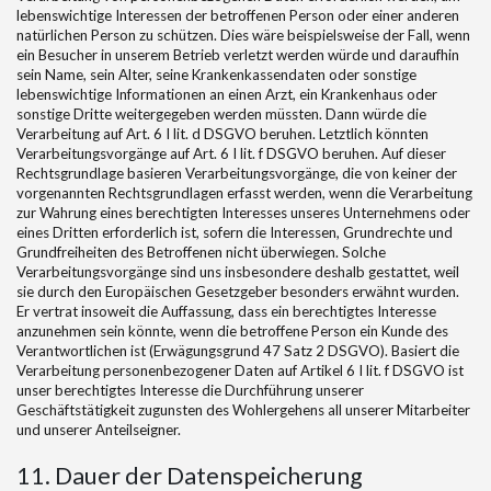
lebenswichtige Interessen der betroffenen Person oder einer anderen
natürlichen Person zu schützen. Dies wäre beispielsweise der Fall, wenn
ein Besucher in unserem Betrieb verletzt werden würde und daraufhin
sein Name, sein Alter, seine Krankenkassendaten oder sonstige
lebenswichtige Informationen an einen Arzt, ein Krankenhaus oder
sonstige Dritte weitergegeben werden müssten. Dann würde die
Verarbeitung auf Art. 6 I lit. d DSGVO beruhen. Letztlich könnten
Verarbeitungsvorgänge auf Art. 6 I lit. f DSGVO beruhen. Auf dieser
Rechtsgrundlage basieren Verarbeitungsvorgänge, die von keiner der
vorgenannten Rechtsgrundlagen erfasst werden, wenn die Verarbeitung
zur Wahrung eines berechtigten Interesses unseres Unternehmens oder
eines Dritten erforderlich ist, sofern die Interessen, Grundrechte und
Grundfreiheiten des Betroffenen nicht überwiegen. Solche
Verarbeitungsvorgänge sind uns insbesondere deshalb gestattet, weil
sie durch den Europäischen Gesetzgeber besonders erwähnt wurden.
Er vertrat insoweit die Auffassung, dass ein berechtigtes Interesse
anzunehmen sein könnte, wenn die betroffene Person ein Kunde des
Verantwortlichen ist (Erwägungsgrund 47 Satz 2 DSGVO). Basiert die
Verarbeitung personenbezogener Daten auf Artikel 6 I lit. f DSGVO ist
unser berechtigtes Interesse die Durchführung unserer
Geschäftstätigkeit zugunsten des Wohlergehens all unserer Mitarbeiter
und unserer Anteilseigner.
11. Dauer der Datenspeicherung